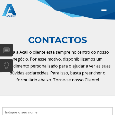
ESPAÑOL
ENGLISH
PORTUGUÊS
CONTACTOS
INDUSTRIAS
Para a Acail o cliente está sempre no centro do nosso
SAÚDE
negócio. Por esse motivo, disponibilizamos um
atendimento personalizado para o ajudar a ver as suas
GASES
dúvidas esclarecidas. Para isso, basta preencher o
SERVIÇOS
formulário abaixo. Torne-se nosso Cliente!
EMPRESA
DISTRIBUIDORES
NOTÍCIAS
CONTACTOS