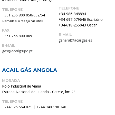
TELEFONE
TELEFONE
+34-986-348894
+351 256 800 050/052/54
+34-697-579646
Escritório
(Llamada a la red fija nacional)
+34-618-255043
Oscar
FAX
E-MAIL
+351 256 800 069
general@acailgas.es
E-MAIL
gas@acailgrupo.pt
ACAIL GÁS ANGOLA
MORADA
Pólo Industrial de Viana
Estrada Nacional de Luanda - Catete, km 23
TELEFONE
+244 925 564 021
|
+244 948 190 748