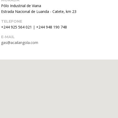
MORADA
Pólo Industrial de Viana
Estrada Nacional de Luanda - Catete, km 23
TELEFONE
+244 925 564 021
|
+244 948 190 748
E-MAIL
gas@acailangola.com