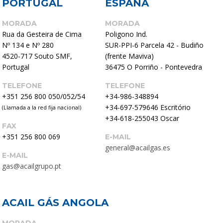
PORTUGAL
ESPAÑA
MORADA
MORADA
Rua da Gesteira de Cima
Poligono Ind.
Nº 134 e Nº 280
SUR-PPI-6 Parcela 42 - Budiño
4520-717 Souto SMF,
(frente Maviva)
Portugal
36475 O Porriño - Pontevedra
TELEFONE
TELEFONE
+351 256 800 050/052/54
+34-986-348894
+34-697-579646
Escritório
(Llamada a la red fija nacional)
+34-618-255043
Oscar
FAX
+351 256 800 069
E-MAIL
general@acailgas.es
E-MAIL
gas@acailgrupo.pt
ACAIL GÁS ANGOLA