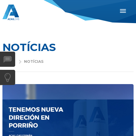
ESPAÑOL
ENGLISH
PORTUGUÊS
NOTÍCIAS
INDUSTRIAS
INÍCIO
NOTÍCIAS
SAÚDE
GASES
SERVIÇOS
EMPRESA
DISTRIBUIDORES
NOTÍCIAS
CONTACTOS