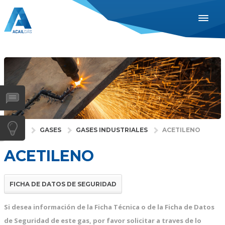
ESPAÑOL
ENGLISH
PORTUGUÊS
INDUSTRIAS
SAÚDE
GASES
INÍCIO
GASES
GASES INDUSTRIALES
ACETILENO
SERVIÇOS
ACETILENO
EMPRESA
DISTRIBUIDORES
FICHA DE DATOS DE SEGURIDAD
NOTÍCIAS
Si desea información de la Ficha Técnica o de la Ficha de Datos
CONTACTOS
de Seguridad de este gas, por favor solicitar a traves de lo