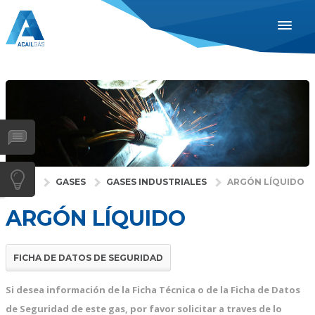
ESPAÑOL
ENGLISH
PORTUGUÊS
INDUSTRIAS
SAÚDE
GASES
INÍCIO
GASES
GASES INDUSTRIALES
ARGÓN LÍQUIDO
SERVIÇOS
ARGÓN LÍQUIDO
EMPRESA
DISTRIBUIDORES
FICHA DE DATOS DE SEGURIDAD
NOTÍCIAS
Si desea información de la Ficha Técnica o de la Ficha de Datos
CONTACTOS
de Seguridad de este gas, por favor solicitar a traves de lo