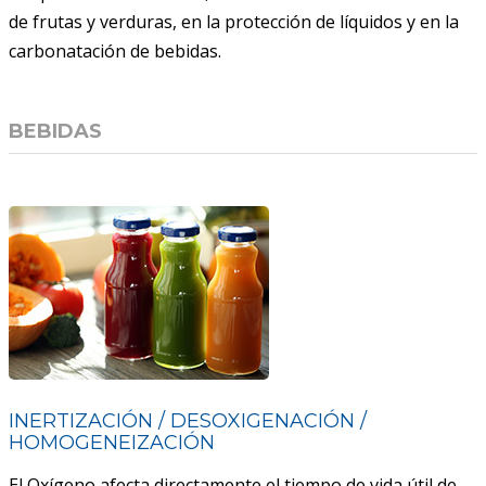
de frutas y verduras, en la protección de líquidos y en la
ACAIL GÁS MEDICARE
carbonatación de bebidas.
BEBIDAS
INERTIZACIÓN / DESOXIGENACIÓN /
HOMOGENEIZACIÓN
El Oxígeno afecta directamente el tiempo de vida útil de