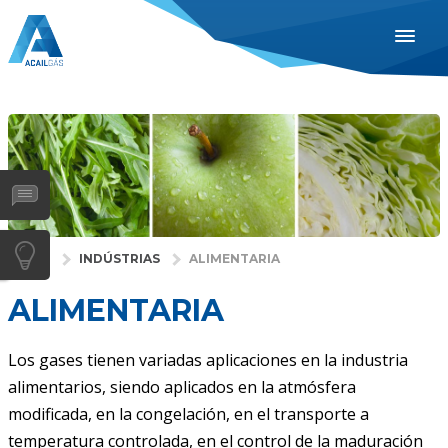
ESPAÑOL
ENGLISH
PORTUGUÊS
INDUSTRIAS
SAÚDE
GASES
INÍCIO
INDÚSTRIAS
ALIMENTARIA
SERVIÇOS
ALIMENTARIA
EMPRESA
DISTRIBUIDORES
Los gases tienen variadas aplicaciones en la industria
alimentarios, siendo aplicados en la atmósfera
NOTÍCIAS
modificada, en la congelación, en el transporte a
CONTACTOS
temperatura controlada, en el control de la maduración