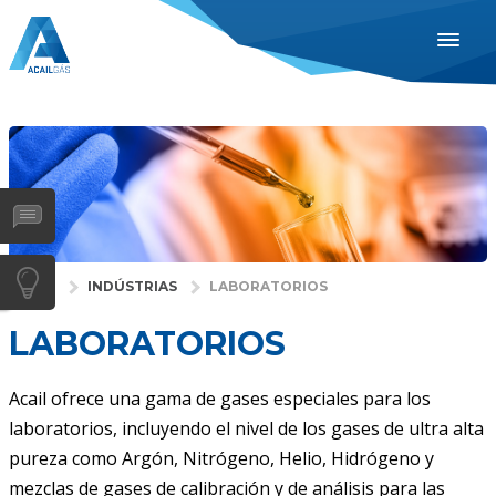
ESPAÑOL
ENGLISH
PORTUGUÊS
INDUSTRIAS
SAÚDE
GASES
INÍCIO
INDÚSTRIAS
LABORATORIOS
SERVIÇOS
LABORATORIOS
EMPRESA
DISTRIBUIDORES
Acail ofrece una gama de gases especiales para los
laboratorios, incluyendo el nivel de los gases de ultra alta
NOTÍCIAS
pureza como Argón, Nitrógeno, Helio, Hidrógeno y
CONTACTOS
mezclas de gases de calibración y de análisis para las