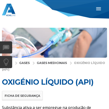
ACAIL GÁS
707 105 555
PORTUGUÊS
ENGLISH
ESPAÑOL
INDUSTRIAS
SAÚDE
INÍCIO
GASES
GASES MEDICINAIS
OXIGÉNIO LÍQUIDO
GASES
(API)
SERVIÇOS
OXIGÉNIO LÍQUIDO (API)
EMPRESA
DISTRIBUIDORES
FICHA DE SEGURANÇA
NOTÍCIAS
Substância ativa a ser empregue na produção de