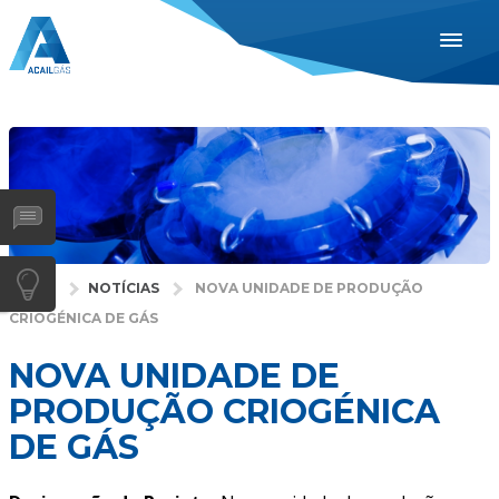
ACAIL GÁS
707 105 555
PORTUGUÊS
ENGLISH
ESPAÑOL
INDUSTRIAS
SAÚDE
INÍCIO
NOTÍCIAS
NOVA UNIDADE DE PRODUÇÃO
GASES
CRIOGÉNICA DE GÁS
SERVIÇOS
NOVA UNIDADE DE
EMPRESA
PRODUÇÃO CRIOGÉNICA
DISTRIBUIDORES
DE GÁS
NOTÍCIAS