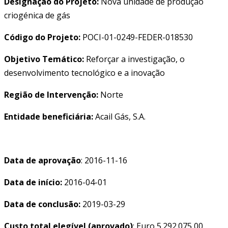
CONTACTOS
Designação do Projeto:
Nova unidade de produção
criogénica de gás
ACAIL GÁS MEDICARE
Código do Projeto:
POCI-01-0249-FEDER-018530
Objetivo Temático:
Reforçar a investigação, o
desenvolvimento tecnológico e a inovação
Região de Intervenção:
Norte
Entidade beneficiária:
Acail Gás, S.A.
Data de aprovação
: 2016-11-16
Data de início:
2016-04-01
Data de conclusão:
2019-03-29
Custo total elegível (aprovado)
: Euro 5.292.075,00